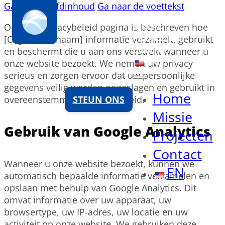
Ga naar hoofdinhoud
Ga naar de voettekst
HOME
MISSIE
Op deze privacybeleid pagina is beschreven hoe
PROJECTEN
[Organisatienaam] informatie verzamelt, gebruikt
CONTACT
en beschermt die u aan ons verstrekt wanneer u
EN
onze website bezoekt. We nemen uw privacy
serieus en zorgen ervoor dat uw persoonlijke
gegevens veilig worden opgeslagen en gebruikt in
Home
STEUN ONS
overeenstemming met dit beleid.
Missie
Gebruik van Google Analytics
Projecten
Contact
Wanneer u onze website bezoekt, kunnen we
EN
automatisch bepaalde informatie verzamelen en
opslaan met behulp van Google Analytics. Dit
omvat informatie over uw apparaat, uw
browsertype, uw IP-adres, uw locatie en uw
activiteit op onze website. We gebruiken deze